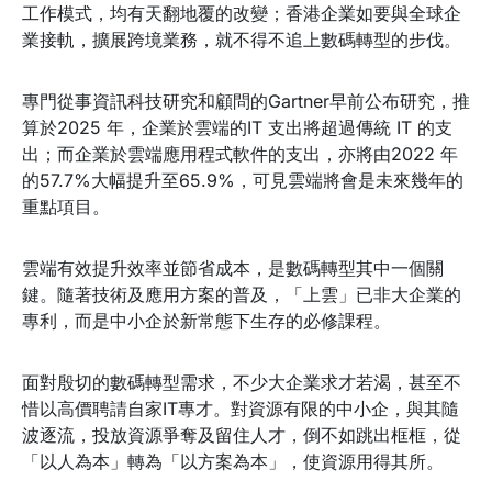
工作模式，均有天翻地覆的改變；香港企業如要與全球企
業接軌，擴展跨境業務，就不得不追上數碼轉型的步伐。
專門從事資訊科技研究和顧問的Gartner早前公布研究，推
算於2025 年，企業於雲端的IT 支出將超過傳統 IT 的支
出；而企業於雲端應用程式軟件的支出，亦將由2022 年
的57.7%大幅提升至65.9%，可見雲端將會是未來幾年的
重點項目。
雲端有效提升效率並節省成本，是數碼轉型其中一個關
鍵。隨著技術及應用方案的普及，「上雲」已非大企業的
專利，而是中小企於新常態下生存的必修課程。
面對殷切的數碼轉型需求，不少大企業求才若渴，甚至不
惜以高價聘請自家IT專才。對資源有限的中小企，與其隨
波逐流，投放資源爭奪及留住人才，倒不如跳出框框，從
「以人為本」轉為「以方案為本」，使資源用得其所。