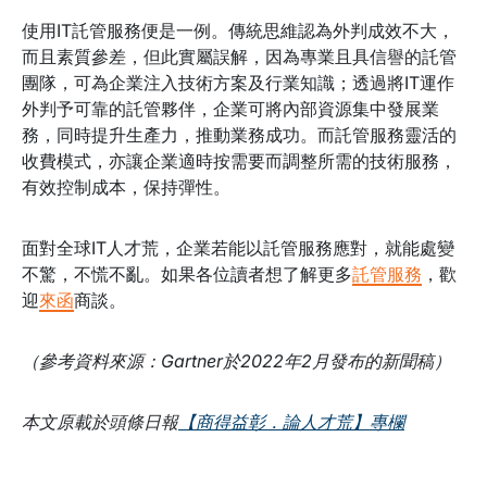
使用IT託管服務便是一例。傳統思維認為外判成效不大，
而且素質參差，但此實屬誤解，因為專業且具信譽的託管
團隊，可為企業注入技術方案及行業知識；透過將IT運作
外判予可靠的託管夥伴，企業可將內部資源集中發展業
務，同時提升生產力，推動業務成功。而託管服務靈活的
收費模式，亦讓企業適時按需要而調整所需的技術服務，
有效控制成本，保持彈性。
面對全球IT人才荒，企業若能以託管服務應對，就能處變
不驚，不慌不亂。如果各位讀者想了解更多
託管服務
，歡
迎
來函
商談。
（參考資料來源：Gartner於2022年2月發布的新聞稿）
本文原載於頭條日報
【商得益彰．論人才荒】專欄