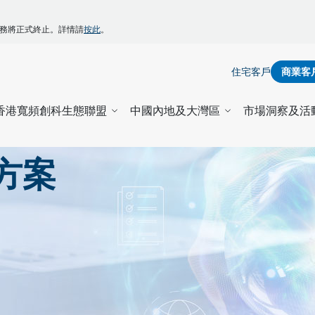
】
ZONE服務將正式終止。詳情請
按此
。
住宅客戶
商業客
香港寬頻創科生態聯盟
中國內地及大灣區
市場洞察及活
方案