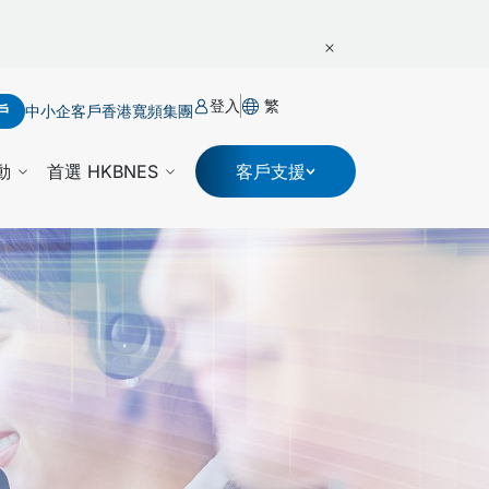
登入
繁
戶
中小企客戶
香港寬頻集團
動
首選 HKBNES
客戶支援