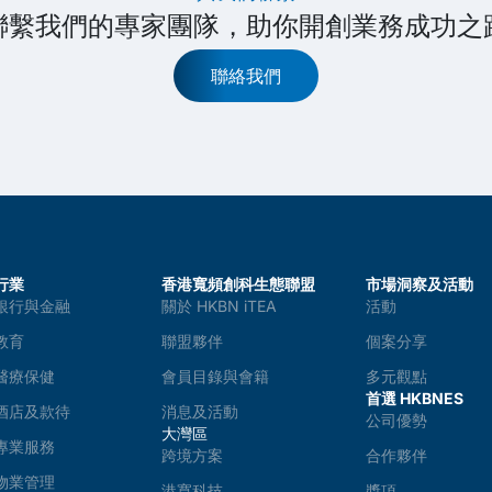
聯繫我們的專家團隊，助你開創業務成功之
聯絡我們
行業
香港寬頻創科生態聯盟
市場洞察及活動
銀行與金融
關於 HKBN iTEA
活動
教育
聯盟夥伴
個案分享
醫療保健
會員目錄與會籍
多元觀點
首選 HKBNES
酒店及款待
消息及活動
公司優勢
大灣區
專業服務
跨境方案
合作夥伴
物業管理
港寬科技
獎項