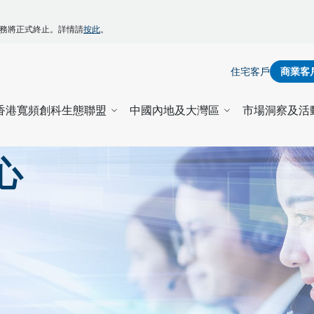
】
ZONE服務將正式終止。詳情請
按此
。
住宅客戶
商業客
香港寬頻創科生態聯盟
中國內地及大灣區
市場洞察及活
心