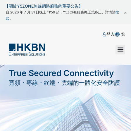
【關於Y5ZONE無線網路服務的重要公告】
自 2026 年 7 月 31 日晚上 11:59 起，Y5ZONE服務將正式終止。詳情請
按
此
。
登入
繁
True Secured Connectivity
寬頻・專線・終端・雲端的一體化安全防護