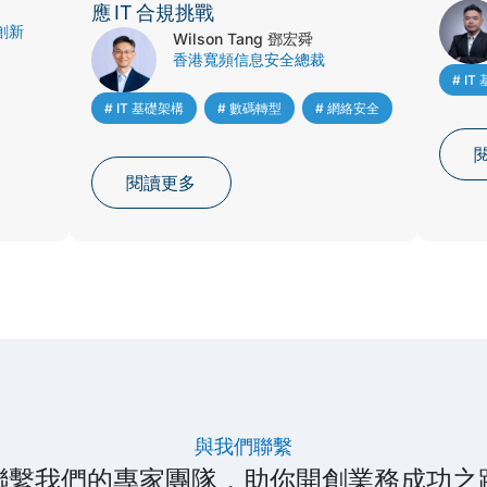
應 IT 合規挑戰
創新
Wilson Tang 鄧宏舜
香港寬頻信息安全總裁
# I
# IT 基礎架構
,
# 數碼轉型
,
# 網絡安全
閱讀更多
與我們聯繫
聯繫我們的專家團隊，助你開創業務成功之