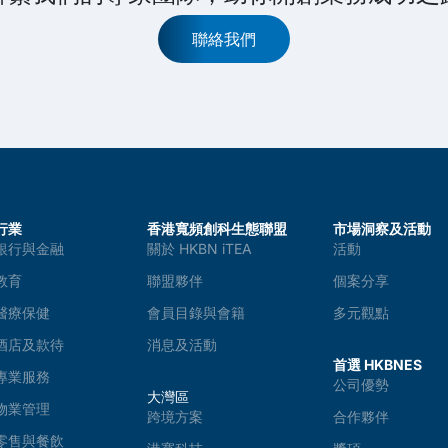
聯絡我們
行業
香港寬頻創科生態聯盟
市場洞察及活動
銀行與金融
關於 HKBN iTEA
活動
教育
聯盟夥伴
個案分享
醫療保健
會員目錄與會籍
多元觀點
酒店及款待
消息及活動
首選 HKBNES
專業服務
公司優勢
大灣區
物業管理
跨境方案
合作夥伴
零售與餐飲