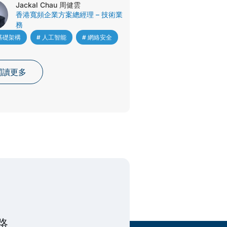
Jackal Chau 周健雲
用
香港寬頻企業方案總經理 – 技術業
Jackal Chau
務
香港寬頻企業方
T 基礎架構
,
# 人工智能
,
# 網絡安全
務
# 網絡連接
閱讀更多
閱讀更多
路