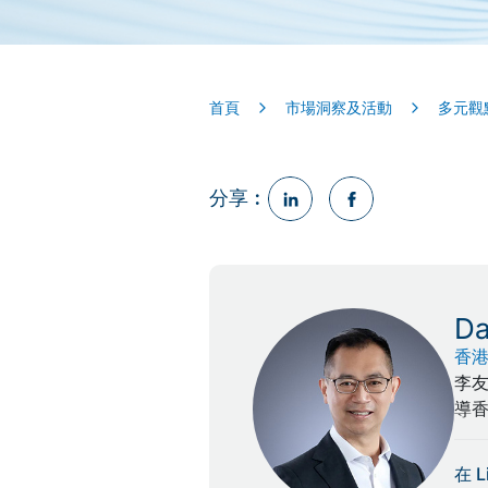
首頁
市場洞察及活動
多元觀
分享︰
D
香
李
導
在 