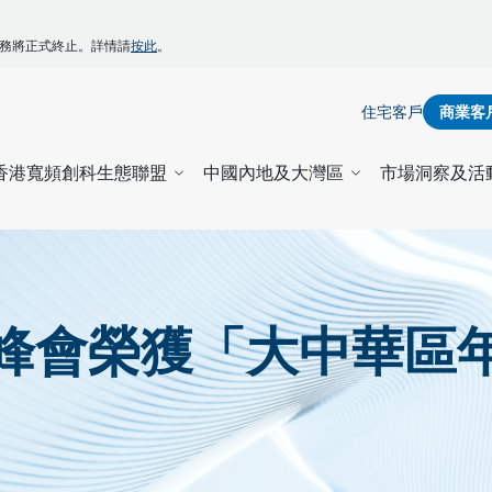
】
ZONE服務將正式終止。詳情請
按此
。
住宅客戶
商業客
香港寬頻創科生態聯盟
中國內地及大灣區
市場洞察及活
峰會榮獲「大中華區