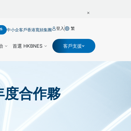
登入
繁
戶
中小企客戶
香港寬頻集團
動
首選 HKBNES
客戶支援
年度合作夥