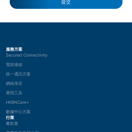
提交
d
c
o
n
d
i
t
i
o
服務方案
n
Secured Connectivity
s
*
寬頻連線
統一通訊方案
網絡保安
應用工具
HKBNCare+
數據中心方案
行業
餐飲業