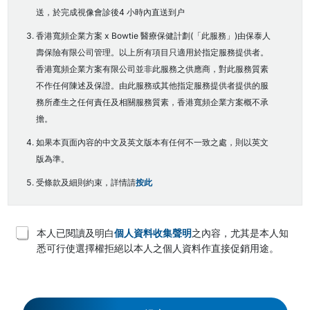
送，於完成視像會診後4 小時內直送到户
香港寬頻企業方案 x Bowtie 醫療保健計劃(「此服務」)由保泰人
壽保險有限公司管理。以上所有項目只適用於指定服務提供者。
香港寬頻企業方案有限公司並非此服務之供應商，對此服務質素
不作任何陳述及保證。由此服務或其他指定服務提供者提供的服
務所產生之任何責任及相關服務質素，香港寬頻企業方案概不承
擔。
如果本頁面內容的中文及英文版本有任何不一致之處，則以英文
版為準。
受條款及細則約束，詳情請
按此
T
本人已閱讀及明白
個人資料收集聲明
之內容，尤其是本人知
e
悉可行使選擇權拒絕以本人之個人資料作直接促銷用途。
r
m
s
a
n