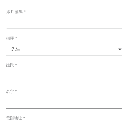
e
r
T
賬戶號碼
*
y
p
e
*
稱呼
*
姓氏
*
名字
*
電郵地址
*