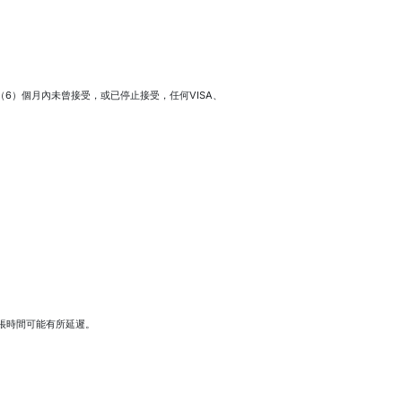
6）個月內未曾接受，或已停止接受，任何VISA、
入帳時間可能有所延遲。