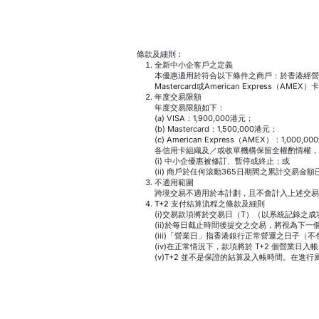
條款及細則︰
全新中小企客戶之定義
本優惠適用於符合以下條件之商戶：於香港經營
Mastercard或American Express（AME
年度交易限額
年度交易限額如下：
(a) VISA：1,900,000港元；
(b) Mastercard：1,500,000港元；
(c) American Express（AMEX）：1,000,0
各信用卡組織及／或收單機構保留全權酌情權，
(i) 中小企優惠被修訂、暫停或終止；或
(ii) 商戶於任何滾動365日期間之累計交易金
不適用範圍
跨境交易不適用於本計劃，且不會計入上述交易
T+2 支付結算流程之條款及細則
(i)交易款項將於交易日（T）（以系統記錄
(ii)於每日截止時間後提交之交易，將視為下
(iii)「營業日」指香港銀行正常營運之日子
(iv)在正常情況下，款項將於 T+2 個營業
(v)T+2 並不是保證的結算及入帳時間。在