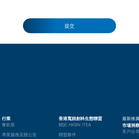
提交
行業
香港寬頻創科生態聯盟
最新推
餐飲業
關於 HKBN iTEA
市場洞
客戶分
專業服務及辦公室
聯盟夥伴