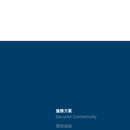
r
m
s
a
n
d
c
o
n
d
i
t
i
o
n
s
*
服務方案
Secured Connectivity
寬頻連線