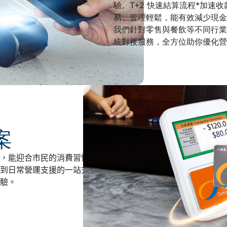
驗。T+2 快速結算流程*加速
易、管理輕鬆，能有效減少現金
我們針對零售與餐飲等不同行業
統對接服務，全方位助你優化營
案
，能迎合市民的消費習慣，助你
到日常營運支援的一站式方案，
驗。