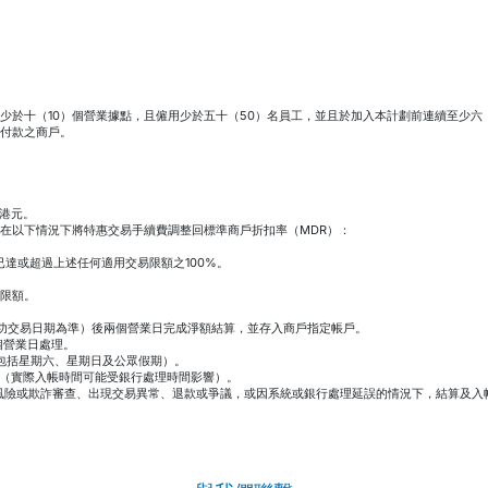
少於十（10）個營業據點，且僱用少於五十（50）名員工，並且於加入本計劃前連續至少六（
X）卡付款之商戶。
00港元。
在以下情況下將特惠交易手續費調整回標準商戶折扣率（MDR）：
額已達或超過上述任何適用交易限額之100%。
限額。
之成功交易日期為準）後兩個營業日完成淨額結算，並存入商戶指定帳戶。
一個營業日處理。
（不包括星期六、星期日及公眾假期）。
日入帳（實際入帳時間可能受銀行處理時間影響）。
進行風險或欺詐審查、出現交易異常、退款或爭議，或因系統或銀行處理延誤的情況下，結算及