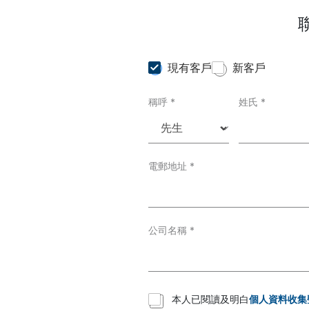
C
現有客戶
新客戶
u
s
稱呼
*
姓氏
*
t
o
m
e
r
T
電郵地址
*
y
p
e
*
公司名稱
*
T
本人已閱讀及明白
個人資料收集
e