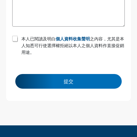
T
本人已閱讀及明白
個人資料收集聲明
之內容，尤其是本
e
人知悉可行使選擇權拒絕以本人之個人資料作直接促銷
r
用途。
m
s
a
n
d
c
提交
o
n
d
i
t
i
o
n
s
*