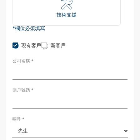
技術支援
*欄位必須填寫
C
現有客戶
新客戶
u
s
公司名稱
*
t
o
m
e
r
T
賬戶號碼
*
y
p
e
*
稱呼
*