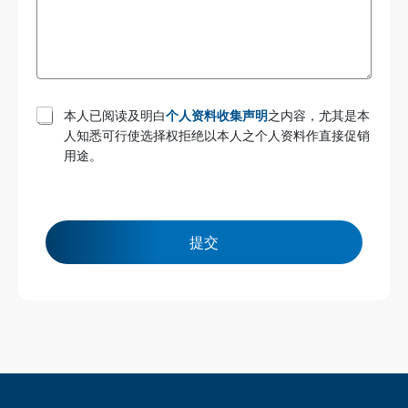
T
本人已阅读及明白
个人资料收集声明
之内容，尤其是本
e
人知悉可行使选择权拒绝以本人之个人资料作直接促销
r
用途。
m
s
a
n
d
c
提交
o
n
d
i
t
i
o
n
s
*