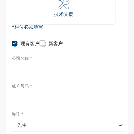
技术支援
*栏位必须填写
C
现有客户
新客户
u
s
公司名称
*
t
o
m
e
r
T
账户号码
*
y
p
e
*
称呼
*