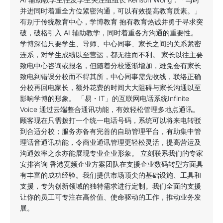
并进同时着重全方位紧密沟通，可以有效提高教育质素。」
有别于传统教育中心，学博教育 抱有教育热诚并勇于寻求突
破，破格引入 AI 辅助教学，同时着重各方沟通的重要性。
学博深信只要学生、导师、中心同事、家长之间的关系紧密
连系，对学生成绩以至营运，都无往而不利。 家长以往主要
致电中心咨询或报名，但随着分校逐渐增加，难免会有家长
致电到错误分校而不得其所，中心同事需先收线，联络正确
分校再回电家长，额外花费的时间大大阻碍与家长沟通以至
影响学博的形象。 「易・IT」的互联网电话系统Infinite
Voice 通过云端整合通讯功能，有效轻松管理多地点通讯。
顾客现在只需拨打一个统一电话号码，系统可以将来电转驳
到合适分校；服务亦备有完善的自助管理平台，有助集中管
理话音通讯功能，令商业通讯管理更轻松灵活，提高营运及
沟通效率之余亦能展现专业企业形象。 立刻联系我们的专家
安排咨询 香港宽频企业方案团队在支援企业数码转型方面具
有丰富的成功经验。我们提供市场顶尖的基础设施、工具和
支援，专为创新领域的独特需求进行定制。我们全面的支援
让你的员工可专注在高价值、使命驱动的工作，推动业务发
展。