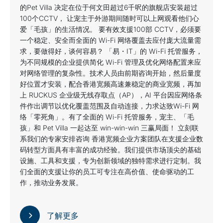
的Pet Villa 决定在位于何文田超过6千呎的旗舰店安装超过
100个CCTV， 让宠主于外游期间随时可以上网观看他们心
爱「毛孩」的生活情况。 要有效支援100部 CCTV，必须要
一个稳定、安全而全面的 Wi-Fi 网络覆盖去应付庞大流量需
求，要做得好，谈何容易？ 「易・IT」的 Wi-Fi 托管服务，
为不同规模的企业提供简化 Wi-Fi 管理及优化网络配置来应
对网络管理的复杂性。技术人员由前期咨询开始，然后量度
好位置才安装，配合香港宽频高速兼稳定的商业宽频，再加
上 RUCKUS 企业级无线存取点（AP），AI 平台因应网络条
件作出调节以优化覆盖范围及自动连接，力求达致Wi-Fi 网
络「零死角」。有了全面的 Wi-Fi 托管服务，宠主、「毛
孩」和 Pet Villa 一起达至 win-win-win 三赢局面！ 立刻联
系我们的专家安排咨询 香港宽频企业方案团队在支援企业数
码转型方面具有丰富的成功经验。我们提供市场顶尖的基础
设施、工具和支援，专为创新领域的独特需求进行定制。我
们全面的支援让你的员工可专注在高价值、使命驱动的工
作，推动业务发展。
了解更多