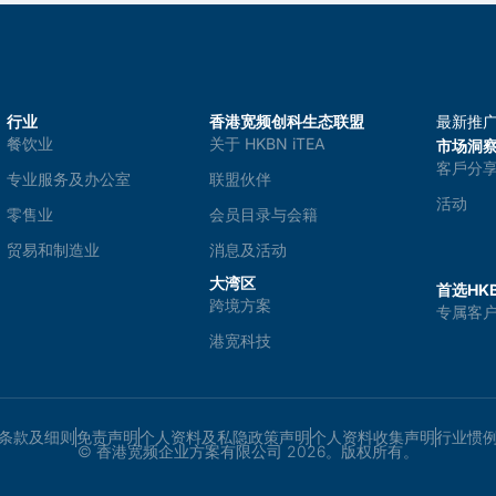
行业
香港宽频创科生态联盟
最新推
餐饮业
关于 HKBN iTEA
市场洞
客戶分
专业服务及办公室
联盟伙伴
活动
零售业
会员目录与会籍
贸易和制造业
消息及活动
大湾区
首选HKB
跨境方案
专属客
港宽科技
条款及细则
免责声明
个人资料及私隐政策声明
个人资料收集声明
行业惯
© 香港宽频企业方案有限公司 2026。版权所有。