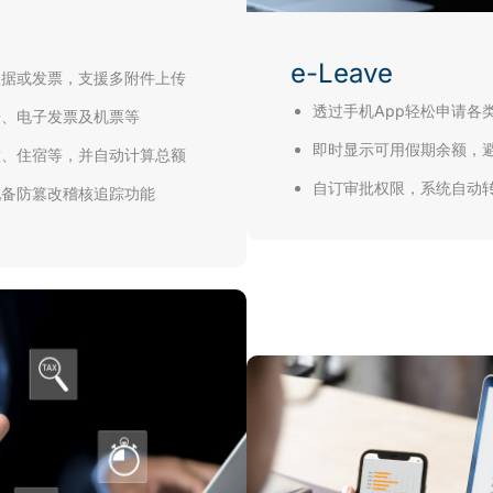
e-Leave
收据或发票，支援多附件上传
透过手机App轻松申请各
据、电子发票及机票等
即时显示可用假期余额，
饮、住宿等，并自动计算总额
自订审批权限，系统自动
配备防篡改稽核追踪功能