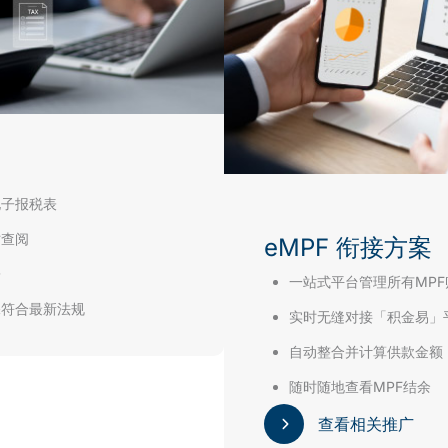
电子报税表
时查阅
eMPF 衔接方案
寄
一站式平台管理所有MP
保符合最新法规
实时无缝对接「积金易」
自动整合并计算供款金额
随时随地查看MPF结余
查看相关推广