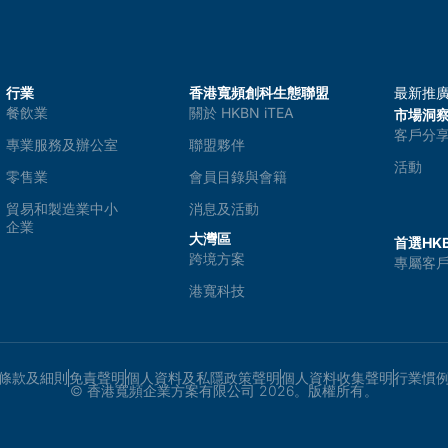
行業
香港寬頻創科生態聯盟
最新推
餐飲業
關於 HKBN iTEA
市場洞
客戶分
專業服務及辦公室
聯盟夥伴
活動
零售業
會員目錄與會籍
貿易和製造業中小
消息及活動
企業
大灣區
首選HKB
跨境方案
專屬客
港寬科技
條款及細則
免責聲明
個人資料及私隱政策聲明
個人資料收集聲明
行業慣
© 香港寬頻企業方案有限公司 2026。版權所有。