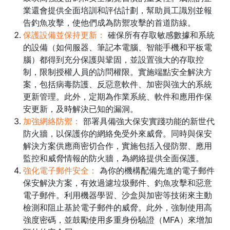
業還會提供全面培訓和評估計劃，幫助員工識別並報
告釣魚攻擊，使他們成為防禦攻擊的首道防線。
保護設備並保持更新：
確保所有存取敏感數據和系統
的設備（如伺服器、筆記本電腦、智能手機和平板電
腦）都得到充分保護與鞏固，並設置強大的存取控
制，限制授權人員的訪問權限。實施端點安全解決方
案，包括病毒防護、反惡意軟件、加密與強大的系統
更新管理。此外，定期為作業系統、軟件和應用作保
安更新，及時解決已知的漏洞。
加強網絡防禦：
部署具備強大保安實踐功能的新世代
防火牆，以保護你的網絡免受外來威脅。同時與保安
解決方案供應商密切合作，實施包括入侵防禦、應用
監控和威脅情報的防火牆，為網絡提供全面保護。
強化電子郵件安全：
為你的機構配備先進的電子郵件
保安解決方案，有效過濾垃圾郵件、釣魚攻擊和惡意
電子郵件。利用機器學習、沙盒與加密等技術來主動
檢測和阻止基於電子郵件的威脅。此外，強制使用高
強度密碼，並鼓勵使用多重身份驗證（MFA）來增加