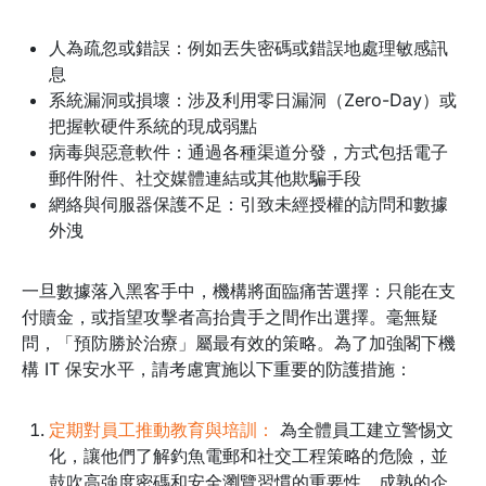
人為疏忽或錯誤：例如丟失密碼或錯誤地處理敏感訊
息
系統漏洞或損壞：涉及利用零日漏洞（Zero-Day）或
把握軟硬件系統的現成弱點
病毒與惡意軟件：通過各種渠道分發，方式包括電子
郵件附件、社交媒體連結或其他欺騙手段
網絡與伺服器保護不足：引致未經授權的訪問和數據
外洩
一旦數據落入黑客手中，機構將面臨痛苦選擇：只能在支
付贖金，或指望攻擊者高抬貴手之間作出選擇。毫無疑
問，「預防勝於治療」屬最有效的策略。為了加強閣下機
構 IT 保安水平，請考慮實施以下重要的防護措施：
定期對員工推動教育與培訓：
為全體員工建立警惕文
化，讓他們了解釣魚電郵和社交工程策略的危險，並
鼓吹高強度密碼和安全瀏覽習慣的重要性。成熟的企