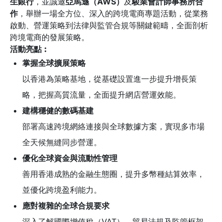
生銀行
，並誠邀
亞馬遜（AWS）
及
駿業會計師事務所合
作
，舉辦一場全方位、深入的跨境電商專題活動，從業務
啟動、營運策略到法律與監管合規等關鍵範疇，全面剖析
跨境電商的發展策略。
活動亮點︰
掌握全球擴展策略
以香港為策略基地，從基礎設置進一步提升增長策
略，把握高質流量，全面提升網店營運效能。
建構穩健的數碼基建
部署高速跨境網絡連接與全球數據方案，實現多市場
全天候無縫同步營運。
優化全球資金與流動性管理
善用香港成熟的金融生態圈，提升多幣種結算效率，
並優化跨境盈利能力。
應對複雜的全球合規要求
深入了解國際增值稅（VAT）、貿易法規及監管框架，