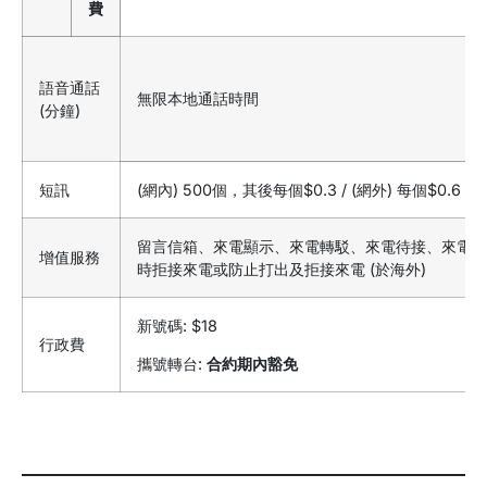
費
語音通話
無限本地通話時間
(分鐘)
短訊
(網內) 500個，其後每個$0.3 / (網外) 每個$0.6
留言信箱、來電顯示、來電轉駁、來電待接、來電暫
增值服務
時拒接來電或防止打出及拒接來電 (於海外)
新號碼: $18
行政費
攜號轉台:
合約期內豁免