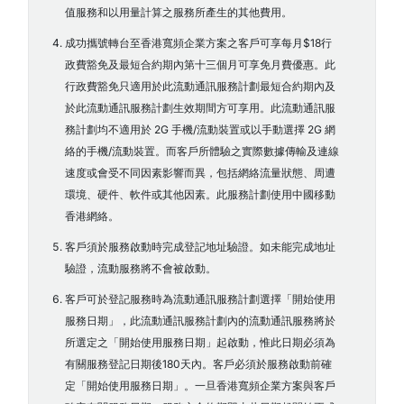
值服務和以用量計算之服務所產生的其他費用。
成功攜號轉台至香港寬頻企業方案之客戶可享每月$18行
政費豁免及最短合約期內第十三個月可享免月費優惠。此
行政費豁免只適用於此流動通訊服務計劃最短合約期內及
於此流動通訊服務計劃生效期間方可享用。此流動通訊服
務計劃均不適用於 2G 手機/流動裝置或以手動選擇 2G 網
絡的手機/流動裝置。而客戶所體驗之實際數據傳輸及連線
速度或會受不同因素影響而異，包括網絡流量狀態、周遭
環境、硬件、軟件或其他因素。此服務計劃使用中國移動
香港網絡。
客戶須於服務啟動時完成登記地址驗證。如未能完成地址
驗證，流動服務將不會被啟動。
客戶可於登記服務時為流動通訊服務計劃選擇「開始使用
服務日期」，此流動通訊服務計劃內的流動通訊服務將於
所選定之「開始使用服務日期」起啟動，惟此日期必須為
有關服務登記日期後180天內。客戶必須於服務啟動前確
定「開始使用服務日期」。一旦香港寬頻企業方案與客戶