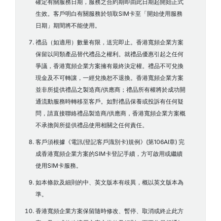
確定有關服務日期，服務之合約期即由此日期起開始正式
生效。客戶明白有關服務於領取SIM卡至「開始使用服務
日期」期間將不能使用。
禮品（如適用）數量有限，送完即止。香港寬頻企業方案
保留以同類產品替代禮品之權利。就禮品優惠引起之任何
爭議，香港寬頻企業方案擁有最終決定權。禮品不可兌換
現金及不可轉讓，一經兌換恕不退換。香港寬頻企業方案
並非所提供禮品之製造商/供應商；禮品所有權將於成功開
通流動服務時轉移至客戶。如對禮品保養或投訴有任何疑
問，請直接聯絡禮品製造商/供應商，香港寬頻企業方案概
不承擔與所提供禮品使用相關之任何責任。
客戶須根據《電訊(登記客戶識別卡)規例》(第106AI章) 完
成香港寬頻企業方案的SIM卡登記手續，方可啟用或繼續
使用SIM卡服務。
如本條款及細則的中、英文版本有歧異，概以英文版本為
準。
香港寬頻企業方案保留隨時修改、暫停、取消或終止此方