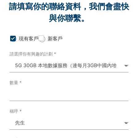
請填寫你的聯絡資料，我們會盡快
與你聯繫。
C
現有客戶
新客戶
u
s
請選擇你有興趣的計劃
*
t
o
m
e
r
T
數量
*
y
p
e
*
稱呼
*