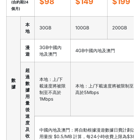
$98
$149
$199
(合約期24
個月)
本
30GB
100GB
200GB
地
漫
3GB中國內
4GB中國內地及澳門
遊
地及澳門
超
過
本地：上/下
數
數
載速度將被限
本地：上/下載速度將被限制至不
據
據
制至不高於
高於5Mbps
用
1Mbps
量
後
速
度
及
中國內地及澳門：將自動根據漫遊數據日費計劃以
收
用量按 $0.5/MB 計算，每24小時收費上限為$38