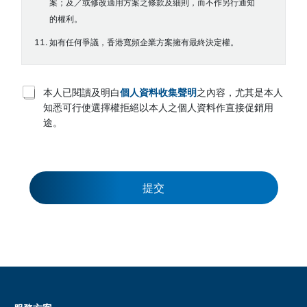
案；及／或修改適用方案之條款及細則，而不作另行通知
的權利。
如有任何爭議，香港寬頻企業方案擁有最終決定權。
T
本人已閱讀及明白
個人資料收集聲明
之內容，尤其是本人
e
知悉可行使選擇權拒絕以本人之個人資料作直接促銷用
r
途。
m
s
a
n
d
c
提交
o
n
d
i
t
i
o
n
s