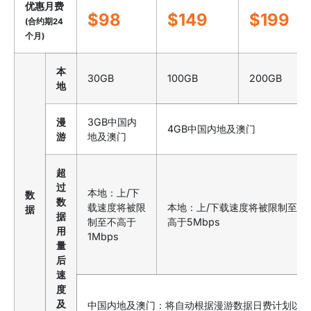
优惠月费
$98
$149
$199
(合约期24
个月)
本
30GB
100GB
200GB
地
漫
3GB中国内
4GB中国内地及澳门
游
地及澳门
超
过
本地：上/下
数
数
载速度将被限
本地：上/下载速度将被限制至不
据
据
制至不高于
高于5Mbps
用
1Mbps
量
后
速
度
及
中国内地及澳门：将自动根据漫游数据日费计划以