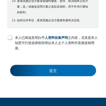
香港宽频企业方案保留随时修改、暂停、取消或终止此方
案；及／或修改适用方案之条款及细则，而不作另行通知
的权利。
如有任何争议，香港宽频企业方案拥有最终决定权。
T
本人已阅读及明白
个人资料收集声明
之内容，尤其是本人
e
知悉可行使选择权拒绝以本人之个人资料作直接促销用
r
途。
m
s
a
n
d
c
提交
o
n
d
i
t
i
o
n