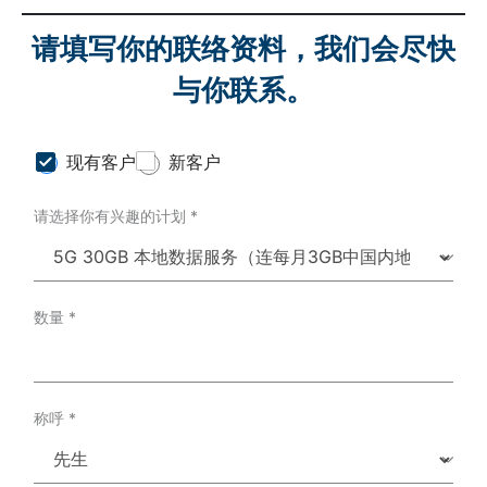
请填写你的联络资料，我们会尽快
与你联系。
C
现有客户
新客户
u
s
请选择你有兴趣的计划
*
t
o
m
e
r
T
数量
*
y
p
e
*
称呼
*