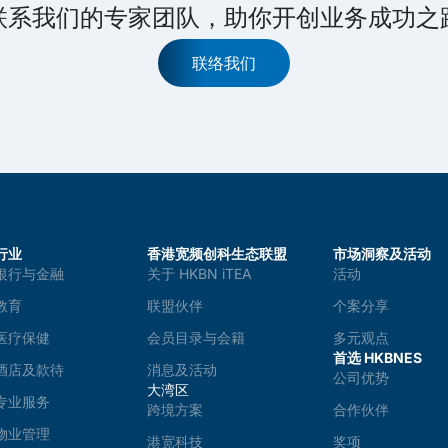
联系我们的专家团队，助你开创业务成功之
联络我们
行业
香港宽频创科生态联盟
市场洞察及活动
银行与金融
关于 HKBN iTEA
活动
教育
联盟伙伴
个案分享
医疗保健
会员目录与会籍
多元观点
首选 HKBNES
酒店及款待
消息及活动
公司优势
大湾区
专业服务
跨境方案
合作伙伴
物业管理
港宽科技
奖项