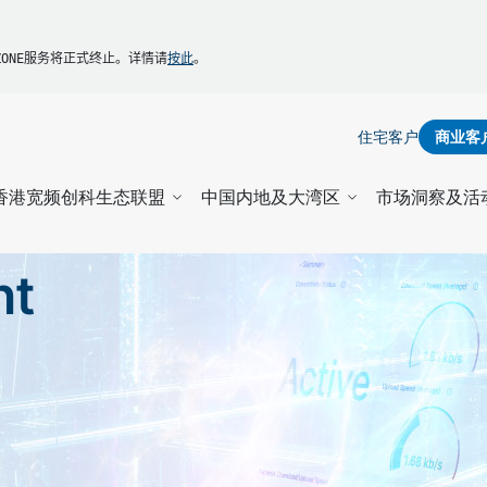
Y5ZONE服务将正式终止。详情
请
按此
。
住宅客户
商业客
香港宽频创科生态联盟
中国内地及大湾区
市场洞察及活
ht