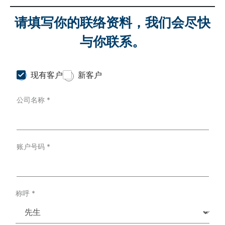
请填写你的联络资料，我们会尽快
与你联系。
C
现有客户
新客户
u
s
公司名称
*
t
o
m
e
r
T
账户号码
*
y
p
e
*
称呼
*