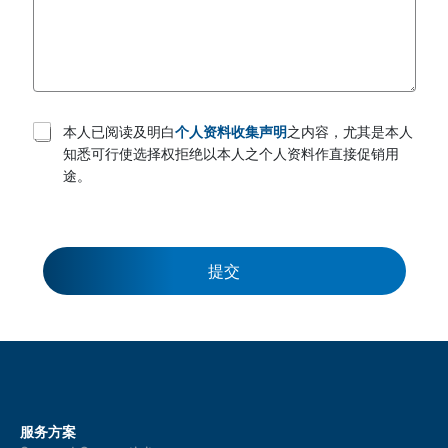
T
本人已阅读及明白
个人资料收集声明
之内容，尤其是本人
e
知悉可行使选择权拒绝以本人之个人资料作直接促销用
r
途。
m
s
a
n
d
c
提交
o
n
d
i
t
i
o
n
s
服务方案
*