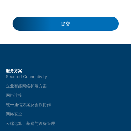
s
a
n
d
c
提交
o
n
d
i
t
i
o
n
s
服务方案
*
Secured Connectivity
企业智能网络扩展方案
网络连接
统一通信方案及会议协作
网络安全
云端运算、基建与设备管理