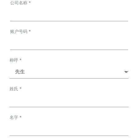
公司名称
*
t
o
m
e
r
T
账户号码
*
y
p
e
*
称呼
*
姓氏
*
名字
*