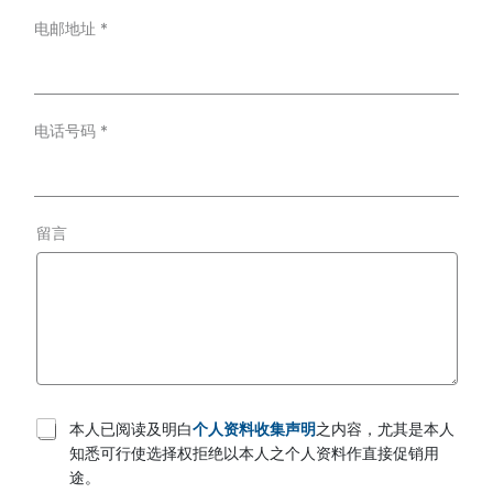
电邮地址
*
电话号码
*
留言
T
本人已阅读及明白
个人资料收集声明
之内容，尤其是本人
e
知悉可行使选择权拒绝以本人之个人资料作直接促销用
r
途。
m