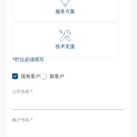
服务方案
技术支援
*栏位必须填写
C
现有客户
新客户
u
s
公司名称
*
t
o
m
e
r
T
账户号码
*
y
p
e