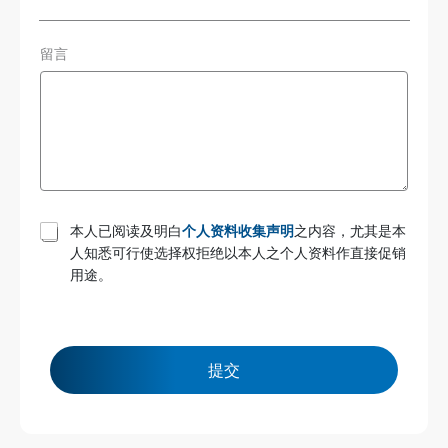
留言
T
本人已阅读及明白
个人资料收集声明
之内容，尤其是本
e
人知悉可行使选择权拒绝以本人之个人资料作直接促销
r
用途。
m
s
a
n
d
c
提交
o
n
d
i