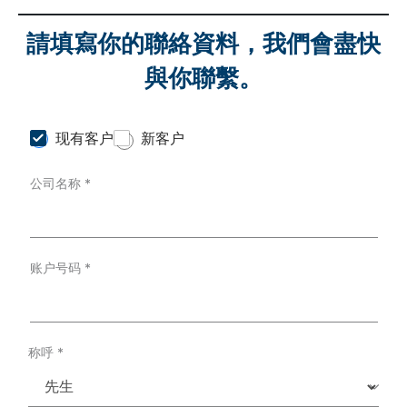
請填寫你的聯絡資料，我們會盡快
與你聯繫。
C
现有客户
新客户
u
s
公司名称
*
t
o
m
e
r
T
账户号码
*
y
p
e
*
称呼
*