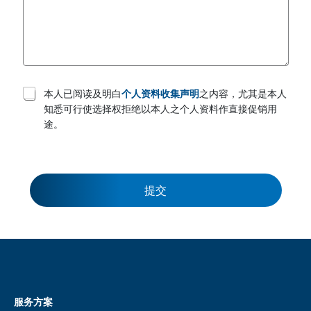
T
本人已阅读及明白
个人资料收集声明
之内容，尤其是本人
e
知悉可行使选择权拒绝以本人之个人资料作直接促销用
r
途。
m
s
a
n
d
c
提交
o
n
d
i
t
i
o
n
s
服务方案