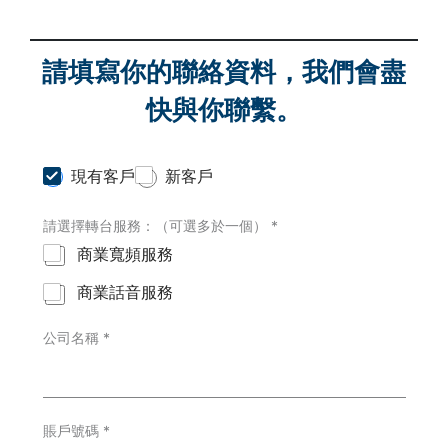
請填寫你的聯絡資料，我們會盡
快與你聯繫。
C
現有客戶
新客戶
u
s
請選擇轉台服務：（可選多於一個）
*
t
o
商業寬頻服務
m
e
商業話音服務
r
T
y
公司名稱
*
p
e
*
賬戶號碼
*