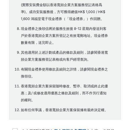
(實際安裝費金額以香港寬頻企業方案服務登記表格爲
準)。成功安裝服務後，方可獲得總值HK$ 1,000 / HK$
1,600 鴻福堂電子現金禮券（「現金禮券」）作回贈。
現金禮券之換領信將於服務生效後 8-12 星期內發送到客
戶於香港寬頻企業方案所登記之有效電郵地址。現金禮券
數量有限，送完即止。
其他適用於上述計劃或產品的條款及細則，請參閱香港寬
頻企業方案服務登記表格或向客戶經理查詢。
有關現金禮券使用條款及細則之詳情，請參閱現金禮券之
換領信。
香港寬頻企業方案保留隨時修改、暫停、取消或終止此優
惠；及/ 或修改適用優惠之條款及細則，而不作另行通知
的權利。
如有任何爭議，香港寬頻企業方案保留擁有最終決定權。
T