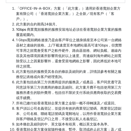
「OFFICE-IN-A-BOX」方案（「此方案」）適用於香港寬頻企業方
案有限公司（「香港寬頻企業方案」）之全新／現有客戶（「客
戶」）。
此方案的合約期爲24個月。
1Gbps 商業寬頻服務的服務安裝地址必須在香港寬頻企業方案的服務
覆蓋範圍内。
1 Gbps寬頻網絡連接乃是由客戶單位之牆身插座至本公司第一台網絡
器材之連線的規格。上/下載速度至本地網站最高可達1Gbps，但實際
可享用之頻寬會受客戶之軟件硬件、路由器規格、網站負載、連線內
容及其他環境因素所影響而低於以上速度。而連線到海外網站之頻寬
除受以上之因素影響外，還會受當地網絡之影響，因此將低於本地可
得之頻寬。
此方案包括的服務受其各自的條款及細則約束，詳情請參考有關之服
務登記表格或向客戶經理查詢。
此方案包括由第三方供應商提供的服務及／或產品，客戶同意遵守及
同意該等第三方供應商的條款及細則。此方案月費不包括使用第三方
服務所產生的額外費用，包括但不限於支付系統供應商收取的交易費
或手續費。
所有已繳付給香港寬頻企業方案之金額一概不得轉讓及／或退回。
客戶須以公司名義登記，並提供有效的商業登記號碼、商業登記證副
本、公司名稱、聯絡電話號碼及電郵地址，以用作香港寬頻企業方案
與客戶聯絡及登記戶口之用，不接受以私人名義登記。
如本條款及細則的中、英文版本有歧異，概以英文版本為準。
香港寬頻企業方案保留隨時修改、暫停、取消或終止此方案；及／或