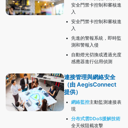
安全門禁卡控制和審核進
入
安全門禁卡控制和審核進
入
先進的警報系統，即時監
測和警報入侵
自動燈光切換或透過光度
感應器進行佔用偵測
連接管理與網絡安全
（由 AegisConnect
提供）
網絡監控
主動監測連接表
現
分布式雲DDoS援解技術
全天候阻截攻擊