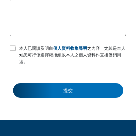
T
本人已閱讀及明白
個人資料收集聲明
之內容，尤其是本人
e
知悉可行使選擇權拒絕以本人之個人資料作直接促銷用
r
途。
m
s
a
n
d
c
提交
o
n
d
i
t
i
o
n