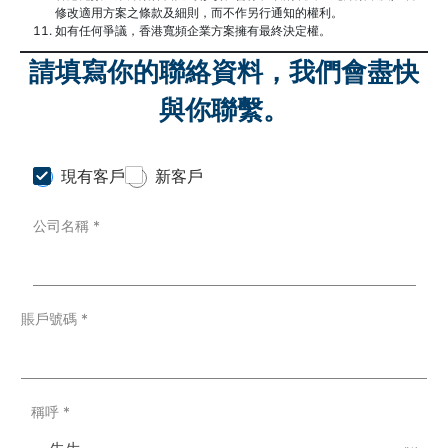
修改適用方案之條款及細則，而不作另行通知的權利。
如有任何爭議，香港寬頻企業方案擁有最終決定權。
請填寫你的聯絡資料，我們會盡快
與你聯繫。
C
現有客戶
新客戶
u
s
公司名稱
*
t
o
m
e
r
T
賬戶號碼
*
y
p
e
*
稱呼
*