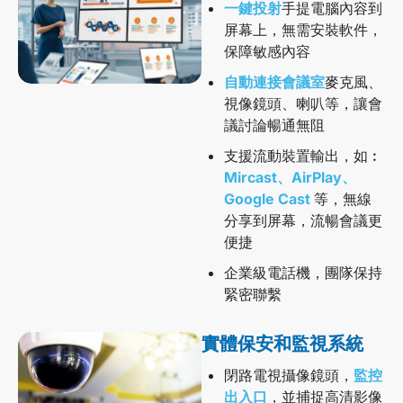
一鍵投射
手提電腦內容到
屏幕上，無需安裝軟件，
保障敏感內容
自動連接會議室
麥克風、
視像鏡頭、喇叭等，讓會
議討論暢通無阻
支援流動裝置輸出，如︰
Mircast、AirPlay、
Google Cast
等，無線
分享到屏幕，流暢會議更
便捷
企業級電話機，團隊保持
緊密聯繫
實體保安和監視系統
閉路電視攝像鏡頭，
監控
出入口
，並捕捉高清影像