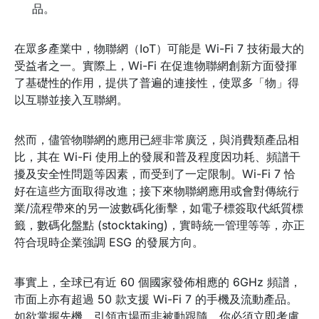
品。
在眾多產業中，物聯網（IoT）可能是 Wi-Fi 7 技術最大的
受益者之一。實際上，Wi-Fi 在促進物聯網創新方面發揮
了基礎性的作用，提供了普遍的連接性，使眾多「物」得
以互聯並接入互聯網。
然而，儘管物聯網的應用已經非常廣泛，與消費類產品相
比，其在 Wi-Fi 使用上的發展和普及程度因功耗、頻譜干
擾及安全性問題等因素，而受到了一定限制。Wi-Fi 7 恰
好在這些方面取得改進；接下來物聯網應用或會對傳統行
業/流程帶來的另一波數碼化衝擊，如電子標簽取代紙質標
籤，數碼化盤點 (stocktaking)，實時統一管理等等，亦正
符合現時企業強調 ESG 的發展方向。
事實上，全球已有近 60 個國家發佈相應的 6GHz 頻譜，
市面上亦有超過 50 款支援 Wi-Fi 7 的手機及流動產品。
如欲掌握先機，引領市場而非被動跟隨，你必須立即考慮