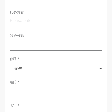
e
r
T
服务方案
y
p
e
*
账户号码
*
称呼
*
姓氏
*
名字
*