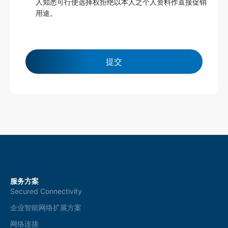
人知悉可行使选择权拒绝以本人之个人资料作直接促销
r
用途。
m
s
a
n
d
c
提交
o
n
d
i
t
i
o
n
s
*
服务方案
Secured Connectivity
企业智能网络扩展方案
网络连接