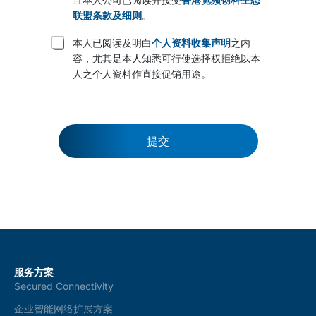
m
s
联盟条款及细则
。
a
T
n
本人已阅读及明白
个人资料收集声明
之内
e
d
容，尤其是本人知悉可行使选择权拒绝以本
r
c
人之个人资料作直接促销用途。
m
o
s
n
a
d
n
i
d
t
c
提交
i
o
o
n
n
d
s
i
1
t
*
i
o
n
s
2
服务方案
*
Secured Connectivity
企业智能网络扩展方案